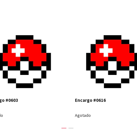
Ver detalles
Ver detal
go #0603
Encargo #0616
do
Agotado