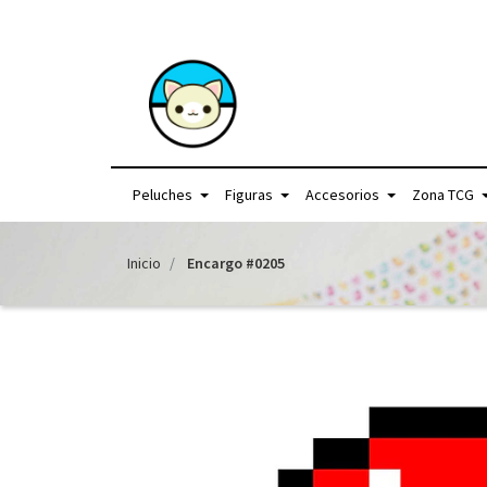
+56957440225 /
Peluches
Figuras
Accesorios
Zona TCG
Inicio
Encargo #0205