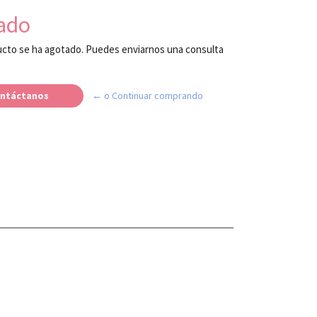
ado
cto se ha agotado. Puedes enviarnos una consulta
ntáctanos
← o Continuar comprando