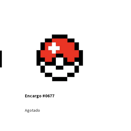
les
Ver detalles
Ver detall
Encargo #
Encargo #0677
Agotado
Agotado