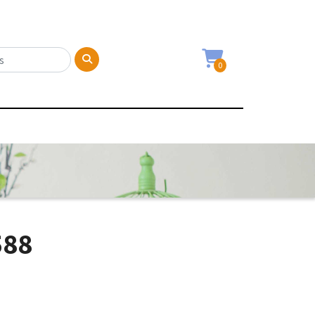
0
588