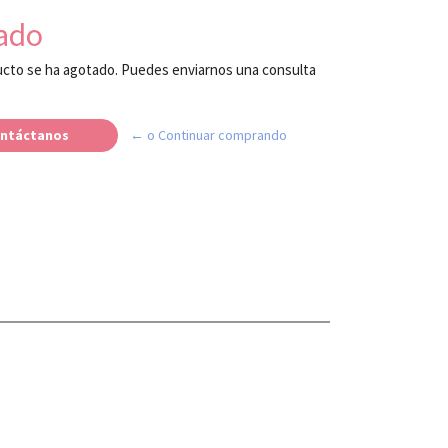
ado
cto se ha agotado. Puedes enviarnos una consulta
ntáctanos
← o Continuar comprando