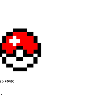
Ver detalles
go #0495
do