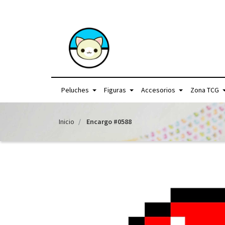
+56957440225 /
Peluches
Figuras
Accesorios
Zona TCG
Inicio
Encargo #0588