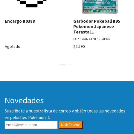
Encargo #0388
Garbodor Pokeball #95
Pokemon Japanese
Terastal...
POKEMON CENTER JAPÓN
Agotado
$2.590
Novedades
Suscríbete a nuestra lista de correo y obtén todas las novedades
en peluches Pokémon :D
Notifícame