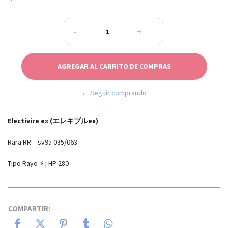
-
+
← Seguir comprando
Electivire ex (エレキブルex)
Rara RR – sv9a 035/063
Tipo Rayo ⚡ | HP 280
COMPARTIR: