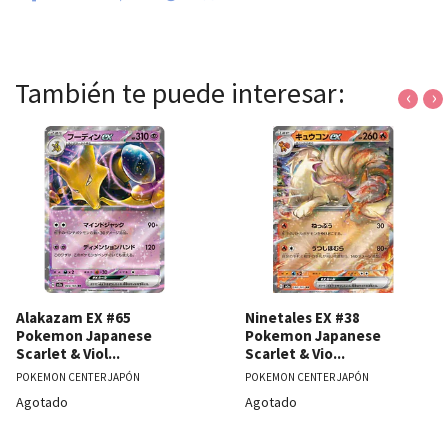
También te puede interesar:
‹
›
Alakazam EX #65
Ninetales EX #38
Pokemon Japanese
Pokemon Japanese
Scarlet & Viol...
Scarlet & Vio...
POKEMON CENTER JAPÓN
POKEMON CENTER JAPÓN
Agotado
Agotado