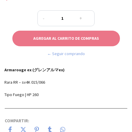
-
+
← Seguir comprando
Armarouge ex (グレンアルマex)
Rara RR – sv4K 015/066
Tipo Fuego | HP 260
COMPARTIR: