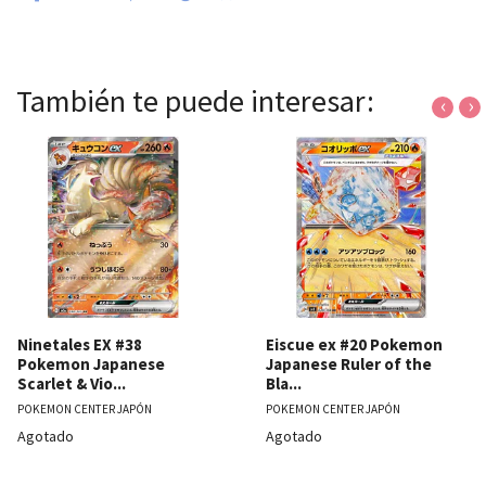
También te puede interesar:
‹
›
Ninetales EX #38
Eiscue ex #20 Pokemon
Pokemon Japanese
Japanese Ruler of the
Scarlet & Vio...
Bla...
POKEMON CENTER JAPÓN
POKEMON CENTER JAPÓN
Agotado
Agotado