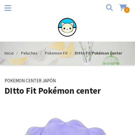
0
Inicio
Peluches
Pokemon Fit
DItto Fit Pokémon center
POKEMON CENTER JAPÓN
DItto Fit Pokémon center