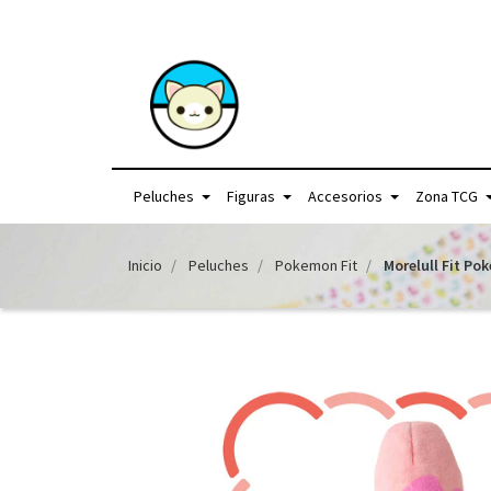
+56957440225 /
Peluches
Figuras
Accesorios
Zona TCG
Inicio
Peluches
Pokemon Fit
Morelull Fit Po