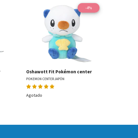
-4%
les
Ver detalles
Gardevoir 
r
Oshawott Fit Pokémon center
POKEMON CENT
POKEMON CENTER JAPÓN
Agotado
Agotado