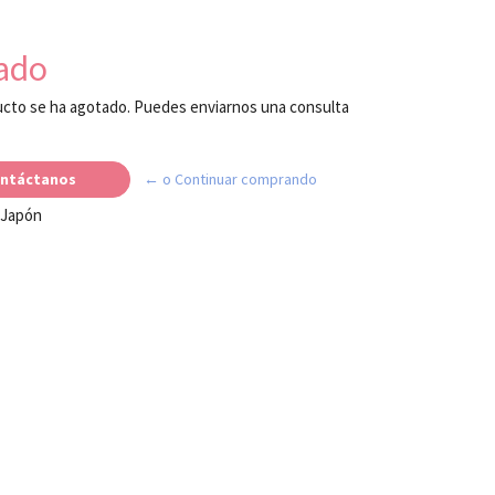
ado
cto se ha agotado. Puedes enviarnos una consulta
ntáctanos
← o Continuar comprando
 Japón