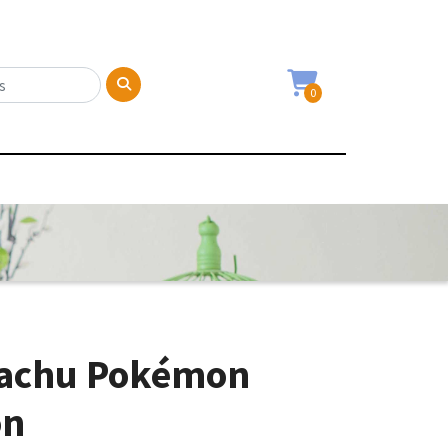
0
kachu Pokémon
ón