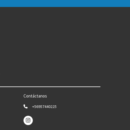
n
Contáctanos
+56957440225