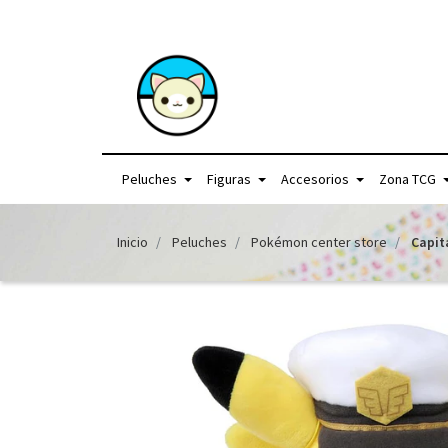
+56957440225 /
Peluches
Figuras
Accesorios
Zona TCG
Inicio
Peluches
Pokémon center store
Capit