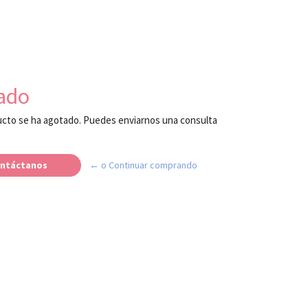
ado
cto se ha agotado. Puedes enviarnos una consulta
ntáctanos
← o Continuar comprando