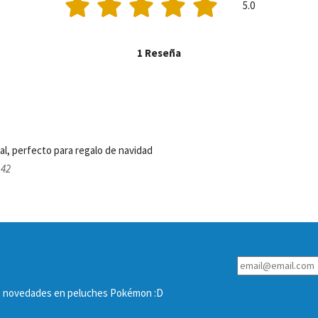
5.0
1 Reseña
Es muy lindo y se ve de buen material, perfecto para regalo de navidad 
:42
las novedades en peluches Pokémon :D