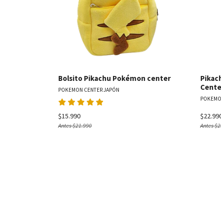
Bolsito Pikachu Pokémon center
Pikac
Cente
POKEMON CENTER JAPÓN
POKEMO
$15.990
$22.99
Antes
$21.990
Antes
$2