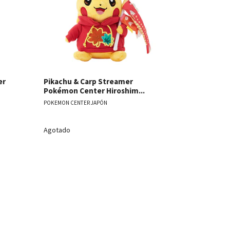
er
Pikachu & Carp Streamer
Peluche P
Pokémon Center Hiroshim...
Pikachu y &
POKEMON CENTER JAPÓN
POKEMON CENT
Agotado
Agotado