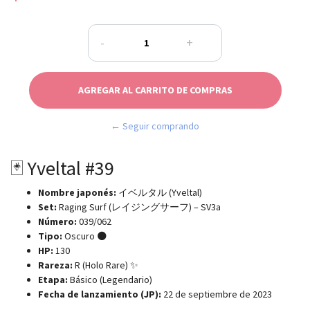
-
+
← Seguir comprando
🃏 Yveltal #39
Nombre japonés:
イベルタル (Yveltal)
Set:
Raging Surf (レイジングサーフ) – SV3a
Número:
039/062
Tipo:
Oscuro 🌑
HP:
130
Rareza:
R (Holo Rare) ✨
Etapa:
Básico (Legendario)
Fecha de lanzamiento (JP):
22 de septiembre de 2023