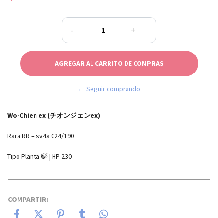
-
+
← Seguir comprando
Wo-Chien ex (チオンジェンex)
Rara RR – sv4a 024/190
Tipo Planta 🍃 | HP 230
COMPARTIR: