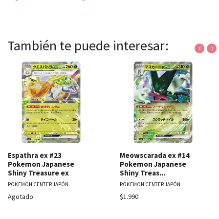
También te puede interesar:
‹
›
Espathra ex #23
Meowscarada ex #14
Pokemon Japanese
Pokemon Japanese
Shiny Treasure ex
Shiny Treas...
POKEMON CENTER JAPÓN
POKEMON CENTER JAPÓN
Agotado
$1.990