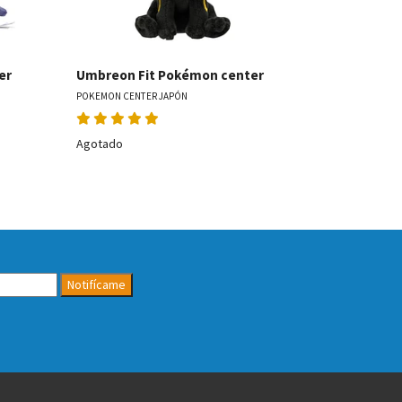
Chatot Fi
POKEMON CENT
er
Umbreon Fit Pokémon center
POKEMON CENTER JAPÓN
Agotado
Agotado
Notifícame