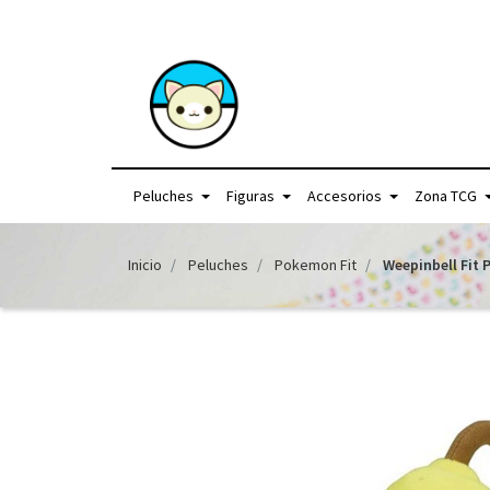
+56957440225 /
Peluches
Figuras
Accesorios
Zona TCG
Inicio
Peluches
Pokemon Fit
Weepinbell Fit