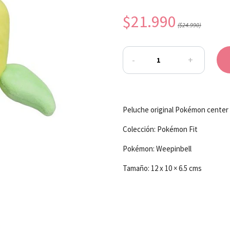
$21.990
($24.990)
-
+
Peluche original Pokémon center
Colección: Pokémon Fit
Pokémon: Weepinbell
Tamaño: 12 x 10 × 6.5 cms