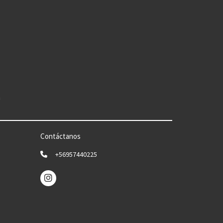
n
Contáctanos
+56957440225