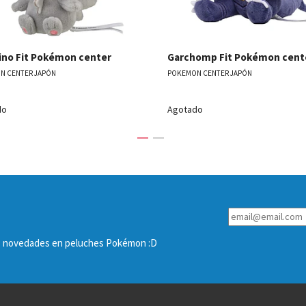
ino Fit Pokémon center
Garchomp Fit Pokémon cent
N CENTER JAPÓN
POKEMON CENTER JAPÓN
do
Agotado
las novedades en peluches Pokémon :D