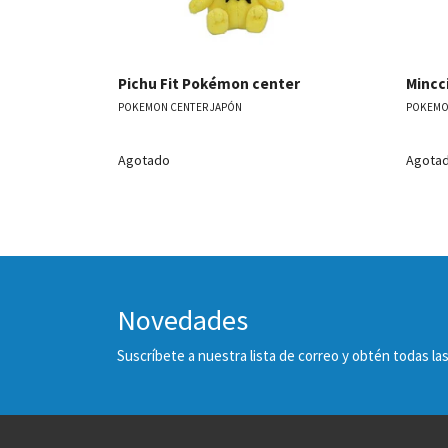
Pichu Fit Pokémon center
Mincc
POKEMON CENTER JAPÓN
POKEMO
Agotado
Agota
Novedades
Suscríbete a nuestra lista de correo y obtén todas 