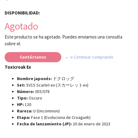
DISPONIBILIDAD:
Agotado
Este producto se ha agotado. Puedes enviarnos una consulta
sobre el.
Contáctanos
← o Continuar comprando
Toxicroak Ex
Nombre japonés:
ドクロッグ
Set:
SV1S Scarlet ex (スカーレットex)
Número:
055/078
Tipo:
Oscuro
HP:
120
Rareza:
U (Uncommon)
Etapa:
Fase 1 (Evoluciona de Croagunk)
Fecha de lanzamiento (JP):
20 de enero de 2023