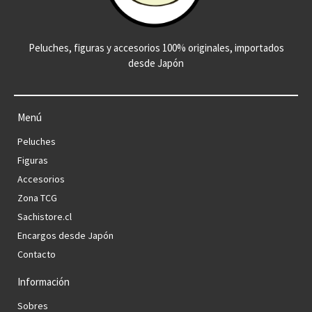
Peluches, figuras y accesorios 100% originales, importados
desde Japón
Menú
Peluches
Figuras
Accesorios
Zona TCG
Sachistore.cl
Encargos desde Japón
Contacto
Información
Sobres