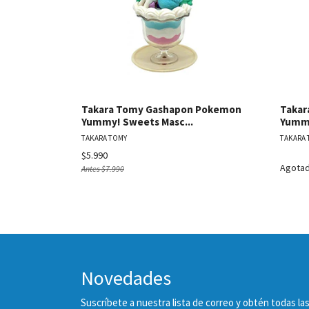
Takara Tomy Gashapon Pokemon
Takar
Yummy! Sweets Masc...
Yummy
TAKARA TOMY
TAKARA 
$5.990
Agota
Antes
$7.990
Novedades
Suscríbete a nuestra lista de correo y obtén todas 