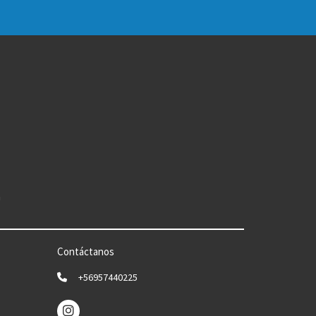
n
Contáctanos
+56957440225