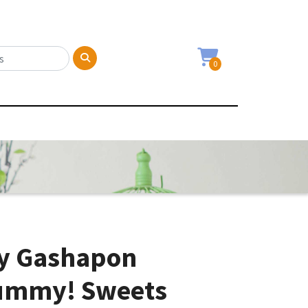
0
y Gashapon
ummy! Sweets