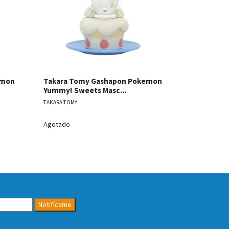
emon
Takara Tomy Gashapon Pokemon
Takara To
Yummy! Sweets Masc...
Yummy! Sw
TAKARA TOMY
TAKARA TOMY
Agotado
Agotado
Notifícame