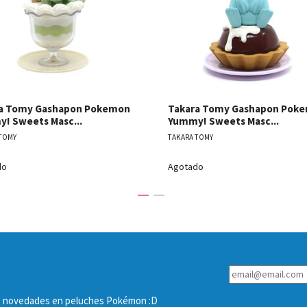
a Tomy Gashapon Pokemon
Takara Tomy Gashapon Pok
! Sweets Masc...
Yummy! Sweets Masc...
TOMY
TAKARA TOMY
do
Agotado
las novedades en peluches Pokémon :D