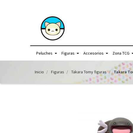
+56957440225 /
Peluches
Figuras
Accesorios
Zona TCG
Inicio
Figuras
Takara Tomy figuras
Takara To