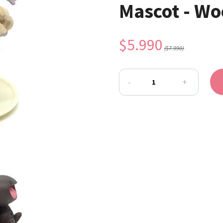
Mascot - Wo
$5.990
($7.990)
-
+