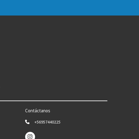
n
Contáctanos
+56957440225