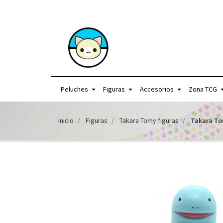
+56957440225 /
Peluches
Figuras
Accesorios
Zona TCG
Inicio
Figuras
Takara Tomy figuras
Takara To