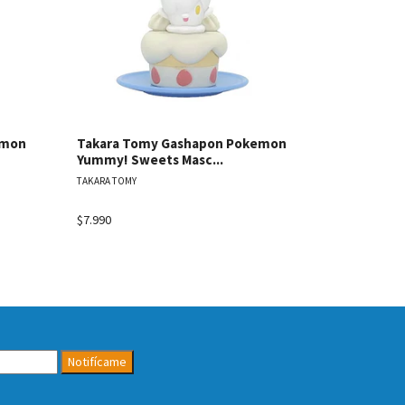
emon
Takara Tomy Gashapon Pokemon
Takara To
Yummy! Sweets Masc...
Yummy! Sw
TAKARA TOMY
TAKARA TOMY
$7.990
Agotado
Notifícame