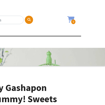
0
y Gashapon
ummy! Sweets