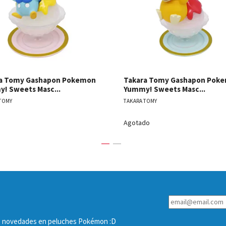
a Tomy Gashapon Pokemon
Takara Tomy Gashapon Pok
! Sweets Masc...
Yummy! Sweets Masc...
TOMY
TAKARA TOMY
Agotado
las novedades en peluches Pokémon :D