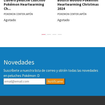
Llavero peluche Cubchoo
Bolsito Wooloo Pokémon
Pokémon Heartwarming
Heartwarming Christmas
Ch...
2024
POKEMON CENTER JAPÓN
POKEMON CENTER JAPÓN
Agotado
Agotado
Novedades
Suscríbete a nuestra lista de correo y obtén todas las novedades
en peluches Pokémon :D
Notifícame