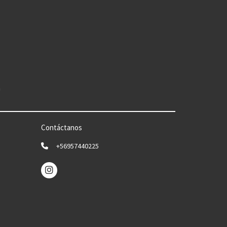
n
Contáctanos
+56957440225