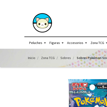
+56957440225 /
Peluches
Figuras
Accesorios
Zona TCG
Inicio
Zona TCG
Sobres
Sobres Pokémon Sno