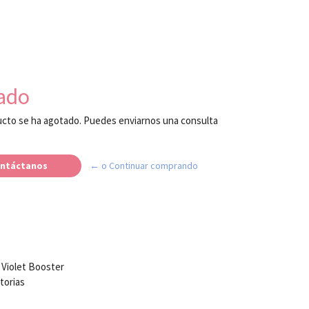
ado
cto se ha agotado. Puedes enviarnos una consulta
ntáctanos
← o Continuar comprando
 Violet Booster
atorias