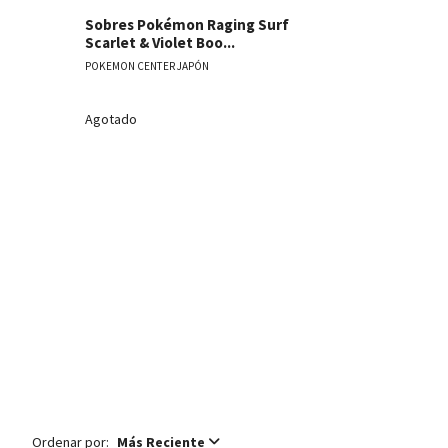
Sobres Pokémon Raging Surf
Sobre Poké
Scarlet & Violet Boo...
Scarlet & Vi
POKEMON CENTER JAPÓN
POKEMON CENT
Agotado
Agotado
Ordenar por:
Más Reciente