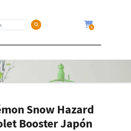
0
émon Snow Hazard
iolet Booster Japón