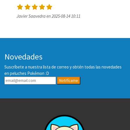
Javier Saavedra en 2025-08-14 10:11
Novedades
Suscríbete a nuestra lista de correo y obtén todas las novedades
en peluches Pokémon :D
Notifícame