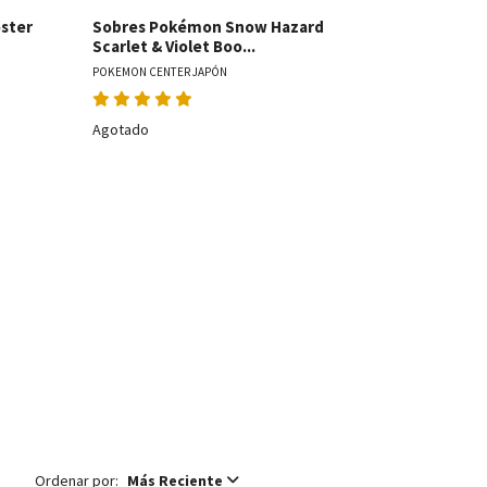
ster
Sobres Pokémon Snow Hazard
Sobres Po
Scarlet & Violet Boo...
Scarlet & V
POKEMON CENTER JAPÓN
POKEMON CENT
Agotado
Agotado
Ordenar por:
Más Reciente