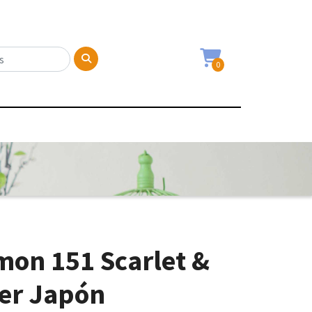
0
on 151 Scarlet &
ter Japón