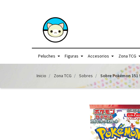
+56957440225 /
Peluches
Figuras
Accesorios
Zona TCG
Inicio
Zona TCG
Sobres
Sobre Pokémon 151 S