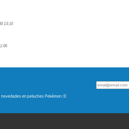
30 13:10
1:06
las novedades en peluches Pokémon :D