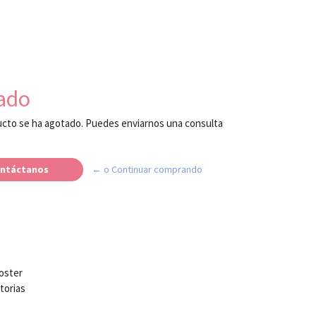
ado
cto se ha agotado. Puedes enviarnos una consulta
ntáctanos
← o Continuar comprando
ooster
atorias