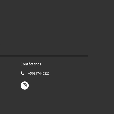
n
Contáctanos
+56957440225