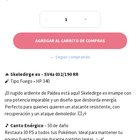
-
+
← Seguir comprando
🔥
Skeledirge ex - SV4a 032/190 RR
🧨 Tipo Fuego • HP 340
¡El rugido ardiente de Paldea está aquí! Skeledirge ex irrumpe con
una potencia imparable y un diseño que desborda energía.
Perfecto para quienes quieren un atacante resistente, con
recuperación y un ataque demoledor. 💥🎶
🎵
Canto Enérgico
– 50 de daño
Restaura 30 PS a todos tus Pokémon. Ideal para mantener tu
equipo fuerte y en pie durante partidas largas. ✨🩹