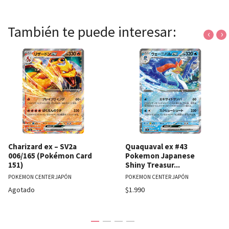
También te puede interesar:
‹
›
Charizard ex – SV2a
Quaquaval ex #43
006/165 (Pokémon Card
Pokemon Japanese
151)
Shiny Treasur...
POKEMON CENTER JAPÓN
POKEMON CENTER JAPÓN
Agotado
$1.990