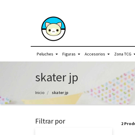
+56957440225 /
Peluches
Figuras
Accesorios
Zona TCG
skater jp
Inicio
skater jp
Filtrar por
2 Prod