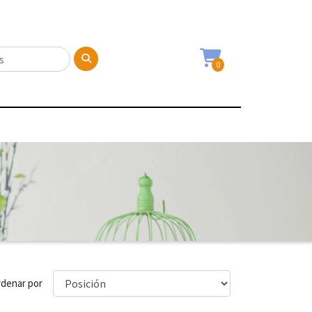
0
denar por