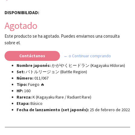
DISPONIBILIDAD:
Agotado
Este producto se ha agotado. Puedes enviarnos una consulta
sobre el.
Contáctanos
← o Continuar comprando
Nombre japonés:
かがやくヒードラン (Kagayaku Hīdoran)
Set:
バトルリージョン (Battle Region)
Número:
011/067
Tipo:
Fuego 🔥
HP:
160
Rareza:
K (Kagayaku Rare / Radiant Rare)
Etapa:
Básico
Fecha de lanzamiento (set japonés):
25 de febrero de 2022