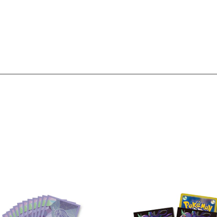
Ver detalles
Ver detal