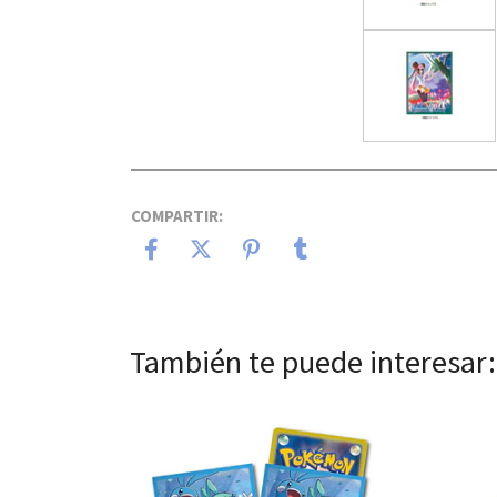
COMPARTIR:
También te puede interesar:
Ver detalles