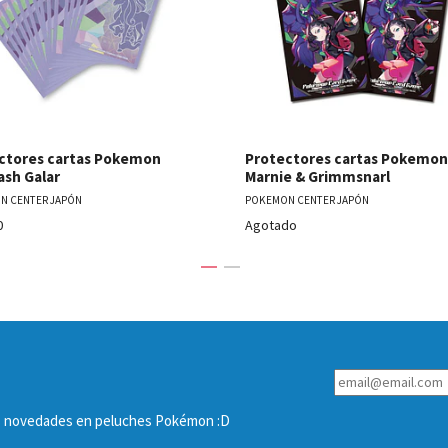
ctores cartas Pokemon
Protectores cartas Pokemon
ash Galar
Marnie & Grimmsnarl
N CENTER JAPÓN
POKEMON CENTER JAPÓN
0
Agotado
las novedades en peluches Pokémon :D