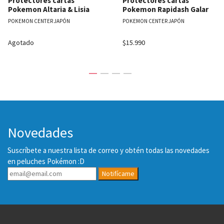
Protectores cartas
Protectores cartas
Pokemon Altaria & Lisia
Pokemon Rapidash Galar
POKEMON CENTER JAPÓN
POKEMON CENTER JAPÓN
Agotado
$15.990
Novedades
Suscríbete a nuestra lista de correo y obtén todas las novedades
en peluches Pokémon :D
Notifícame