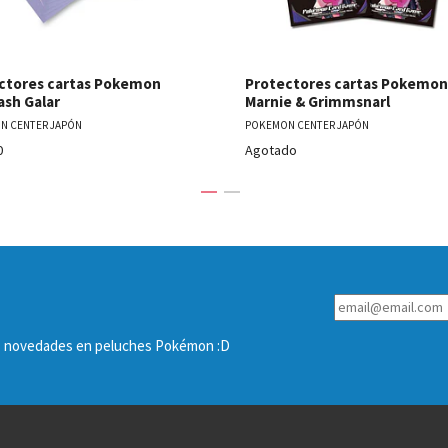
ctores cartas Pokemon
Protectores cartas Pokemon
ash Galar
Marnie & Grimmsnarl
N CENTER JAPÓN
POKEMON CENTER JAPÓN
0
Agotado
las novedades en peluches Pokémon :D