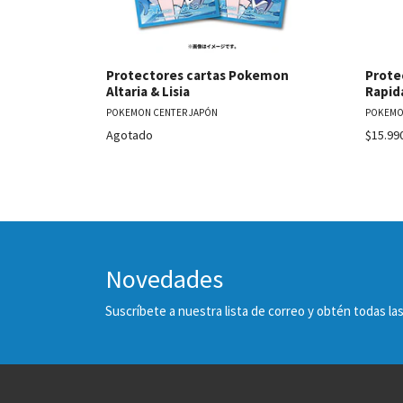
Protectores cartas Pokemon
Prote
Altaria & Lisia
Rapid
POKEMON CENTER JAPÓN
POKEMO
Agotado
$15.99
Novedades
Suscríbete a nuestra lista de correo y obtén todas 