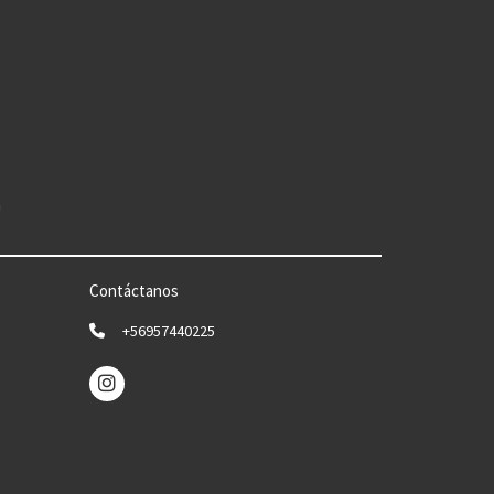
n
Contáctanos
+56957440225