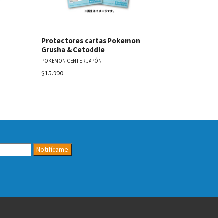
Protectores cartas Pokemon
Protector
Grusha & Cetoddle
Misty & Ps
POKEMON CENTER JAPÓN
POKEMON CENT
$15.990
Agotado
Notifícame