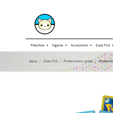
+56957440225 /
Peluches
Figuras
Accesorios
Zona TCG
Inicio
Zona TCG
Protectores cartas
Protecto