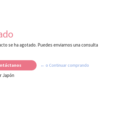
ado
cto se ha agotado. Puedes enviarnos una consulta
ntáctanos
← o Continuar comprando
r Japón