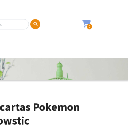
0
 cartas Pokemon
owstic