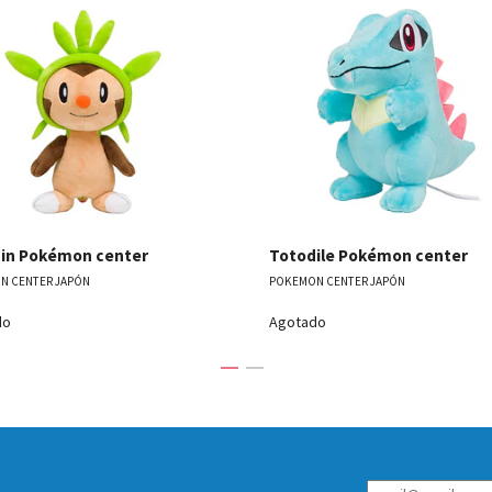
Ver detalles
Ver detal
in Pokémon center
Totodile Pokémon center
N CENTER JAPÓN
POKEMON CENTER JAPÓN
do
Agotado