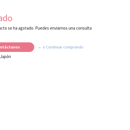
ado
cto se ha agotado. Puedes enviarnos una consulta
ntáctanos
← o Continuar comprando
 Japón
e