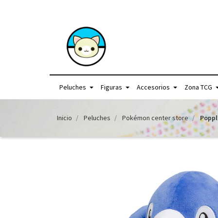
+56957440225 /
Peluches
Figuras
Accesorios
Zona TCG
Inicio
Peluches
Pokémon center store
Poppl