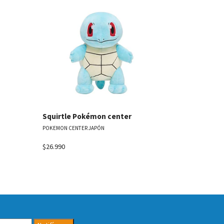
les
Ver detalles
Hatenna P
POKEMON CENT
Squirtle Pokémon center
POKEMON CENTER JAPÓN
$26.990
Agotado