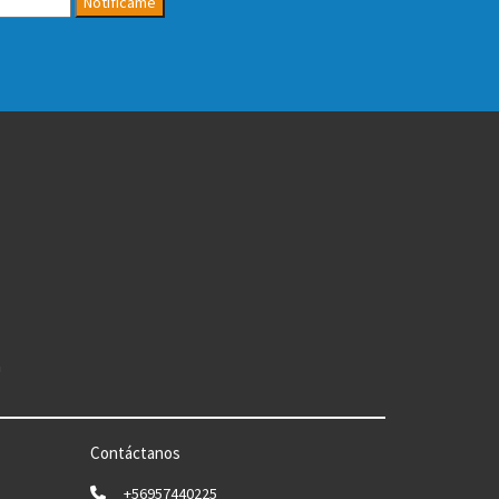
Notifícame
n
Contáctanos
+56957440225