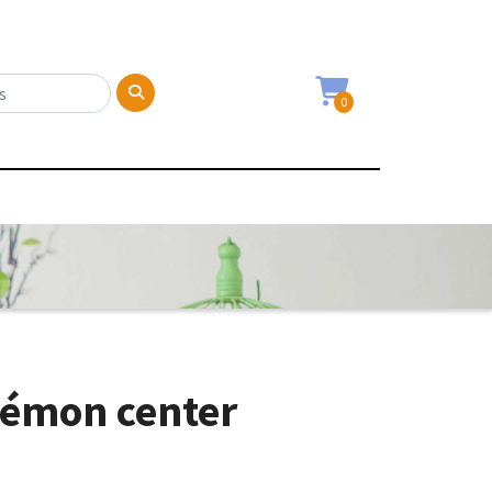
0
kémon center