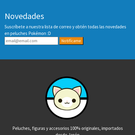
Novedades
Suscríbete a nuestra lista de correo y obtén todas las novedades
en peluches Pokémon :D
Notifícame
Peluches, figuras y accesorios 100% originales, importados
desde Japón