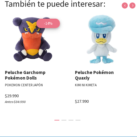
También te puede interesar:
‹
›
-14%
Peluche Garchomp
Peluche Pokémon
Pokémon Dolls
Quaxly
POKEMON CENTER JAPÓN
KIMI NI KIMETA
$29.990
$27.990
Antes
$34.990