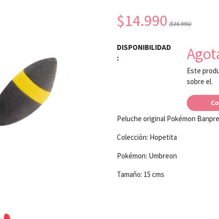
$14.990
($16.990)
DISPONIBILIDAD
Agot
:
Este produ
sobre el.
Co
Peluche original Pokémon Banpr
Colección: Hopetita
Pokémon: Umbreon
Tamaño: 15 cms