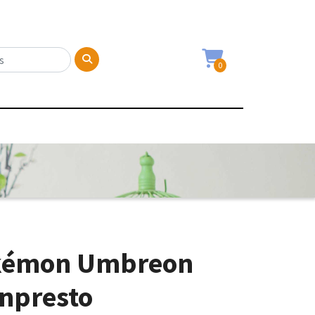
0
okémon Umbreon
npresto