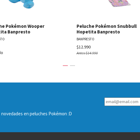
he Pokémon Wooper
Peluche Pokémon Snubbull
ita Banpresto
Hopetita Banpresto
STO
BANPRESTO
$12.990
do
Antes
$14.990
las novedades en peluches Pokémon :D