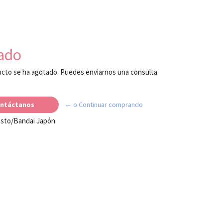
ado
cto se ha agotado. Puedes enviarnos una consulta
ntáctanos
← o Continuar comprando
esto/Bandai Japón