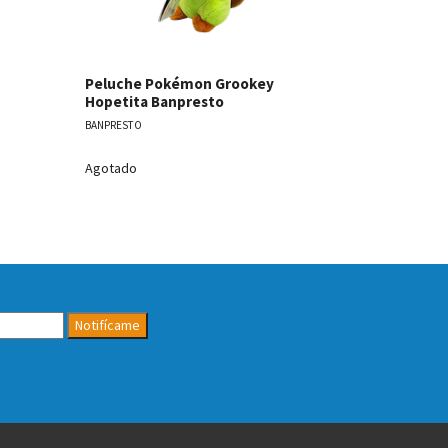
Peluche Pokémon Grookey
Peluche P
Hopetita Banpresto
Hopetita 
BANPRESTO
BANPRESTO
Agotado
Agotado
Notifícame