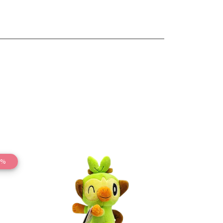
3%
les
Ver detalles