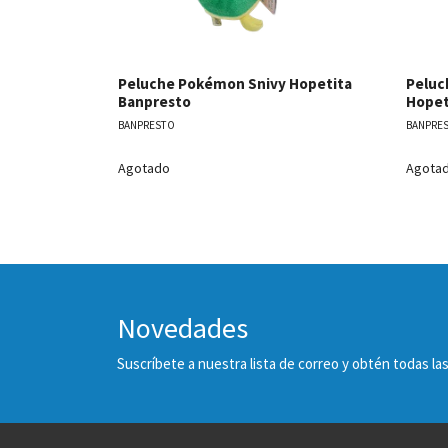
Peluche Pokémon Snivy Hopetita
Peluc
Banpresto
Hopet
BANPRESTO
BANPRE
Agotado
Agota
Novedades
Suscríbete a nuestra lista de correo y obtén todas 