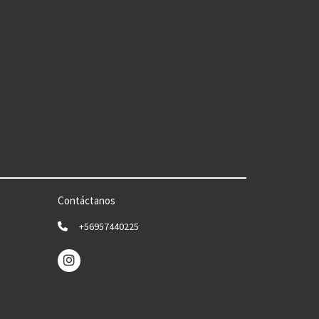
n
Contáctanos
+56957440225