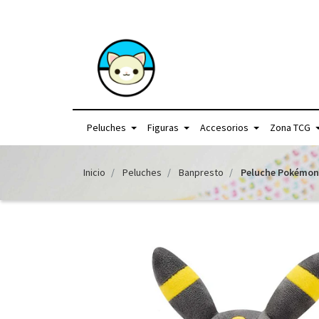
+56957440225 /
Peluches
Figuras
Accesorios
Zona TCG
Inicio
Peluches
Banpresto
Peluche Pokémon