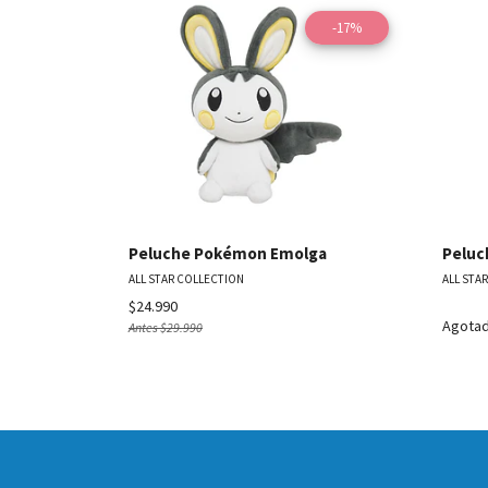
-17%
Ver detalles
Peluche Pokémon Emolga
Peluc
ALL STAR COLLECTION
ALL STA
$24.990
Agota
Antes
$29.990