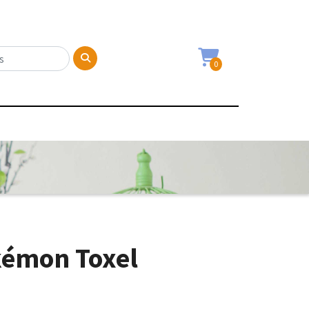
0
kémon Toxel