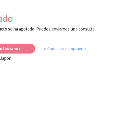
ado
cto se ha agotado. Puedes enviarnos una consulta
ntáctanos
← o Continuar comprando
 Japón