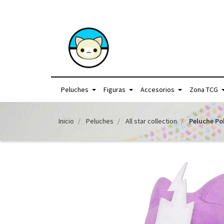
+56957440225 /
Peluches
Figuras
Accesorios
Zona TCG
Inicio
Peluches
All star collection
Peluche Po