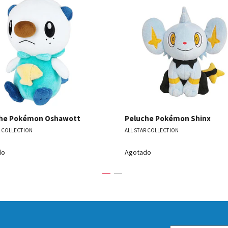
Ver detalles
Ver detal
he Pokémon Oshawott
Peluche Pokémon Shinx
R COLLECTION
ALL STAR COLLECTION
do
Agotado