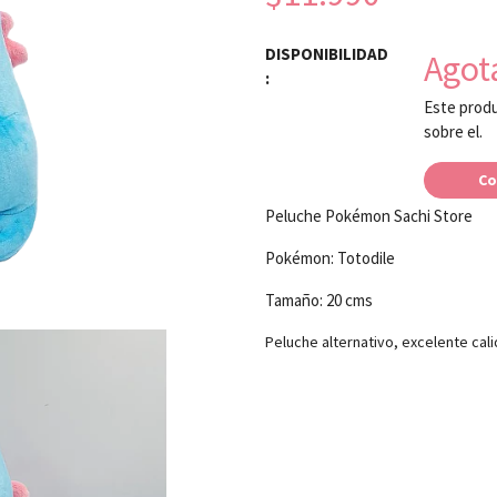
DISPONIBILIDAD
Agot
:
Este produ
sobre el.
Co
Peluche Pokémon Sachi Store
Pokémon: Totodile
Tamaño: 20 cms
Peluche alternativo, excelente cal