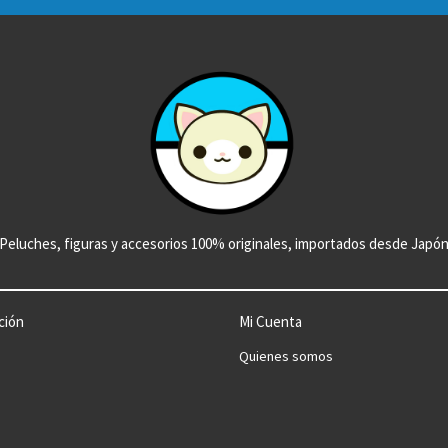
Peluches, figuras y accesorios 100% originales, importados desde Japó
ción
Mi Cuenta
Quienes somos