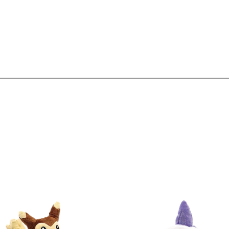
Ver detalles
Ver detal