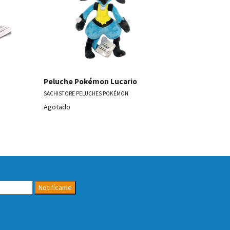
Peluche P
SACHISTORE P
Peluche Pokémon Lucario
SACHISTORE PELUCHES POKÉMON
Agotado
Agotado
Notifícame