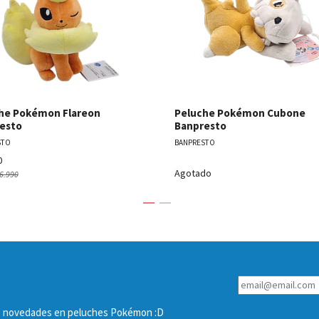
he Pokémon Flareon
Peluche Pokémon Cubone
esto
Banpresto
STO
BANPRESTO
0
Agotado
6.990
las novedades en peluches Pokémon :D