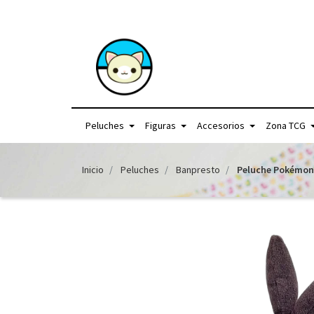
+56957440225 /
Peluches
Figuras
Accesorios
Zona TCG
Inicio
Peluches
Banpresto
Peluche Pokémon