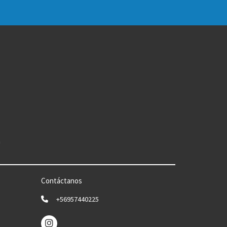
n
Contáctanos
+56957440225