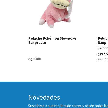
Peluche Pokémon Slowpoke
Peluc
Banpresto
Banpr
BANPRE
$15.99
Agotado
Antes
$1
Novedades
Suscríbete a nuestra lista de correo y obtén todas 