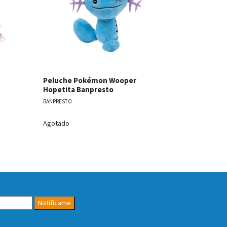
Peluche Pokémon Wooper
Peluche P
Hopetita Banpresto
Hopetita 
BANPRESTO
BANPRESTO
$12.990
Agotado
Antes
$14.990
Notifícame