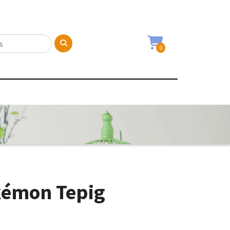
0
kémon Tepig