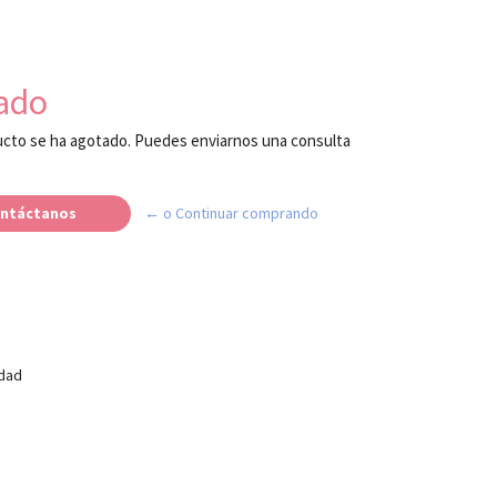
ado
cto se ha agotado. Puedes enviarnos una consulta
ntáctanos
← o Continuar comprando
idad