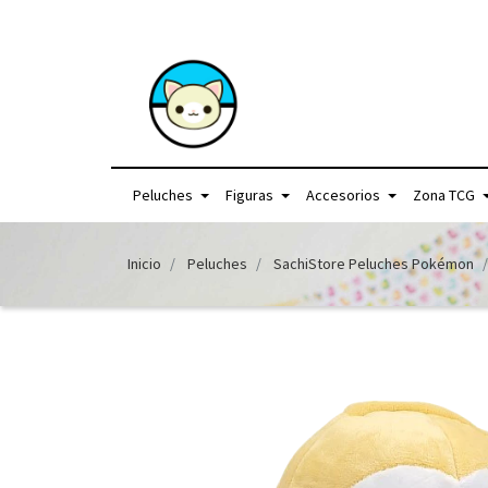
+56957440225 /
Peluches
Figuras
Accesorios
Zona TCG
Inicio
Peluches
SachiStore Peluches Pokémon