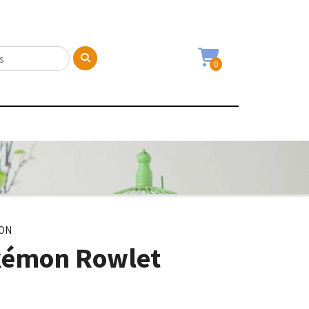
0
MON
kémon Rowlet