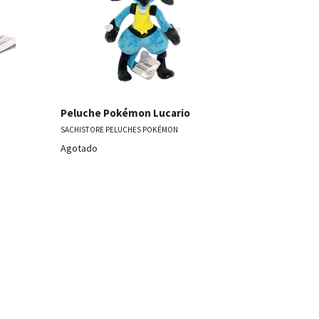
Peluche P
SACHISTORE P
Peluche Pokémon Lucario
SACHISTORE PELUCHES POKÉMON
Agotado
Agotado