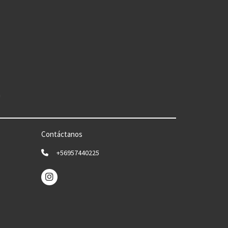
n
Contáctanos
+56957440225