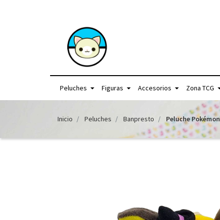
+56957440225 /
Peluches
Figuras
Accesorios
Zona TCG
Inicio
Peluches
Banpresto
Peluche Pokémon