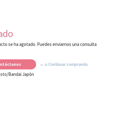
ado
cto se ha agotado. Puedes enviarnos una consulta
ntáctanos
← o Continuar comprando
esto/Bandai Japón