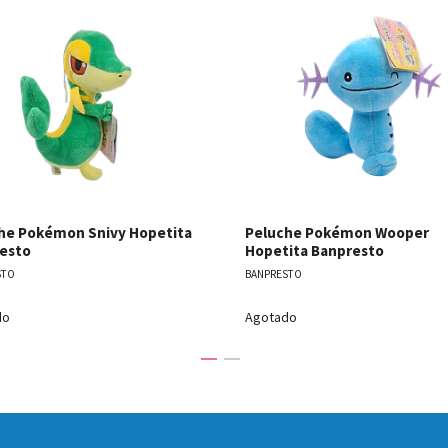
Ver detalles
Ver detal
he Pokémon Snivy Hopetita
Peluche Pokémon Wooper
esto
Hopetita Banpresto
STO
BANPRESTO
do
Agotado