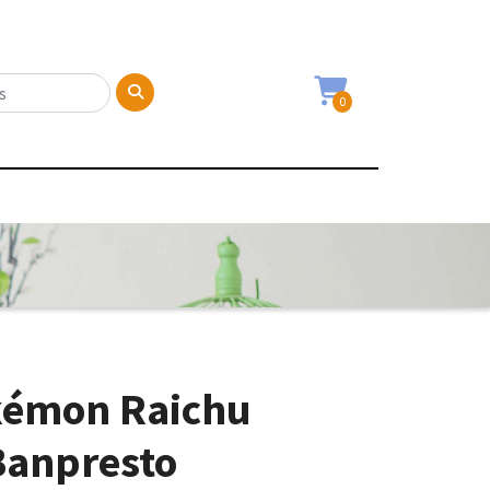
0
kémon Raichu
Banpresto