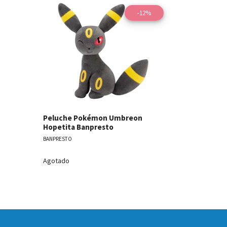
-12%
les
Ver detalles
Peluche Pokémon Umbreon
Peluche P
Hopetita Banpresto
Hopetita 
BANPRESTO
BANPRESTO
$12.990
Agotado
Antes
$14.990