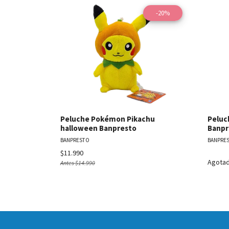
-20%
Ver detalles
Peluche Pokémon Pikachu
Peluc
halloween Banpresto
Banpr
BANPRESTO
BANPRE
$11.990
Agota
Antes
$14.990