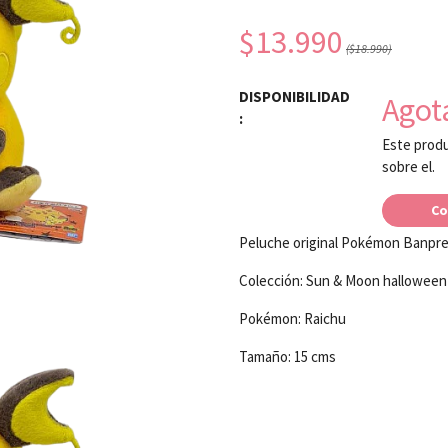
$13.990
($18.990)
DISPONIBILIDAD
Agot
:
Este produ
sobre el.
Co
Peluche original Pokémon Banpr
Colección: Sun & Moon halloween
Pokémon: Raichu
Tamaño: 15 cms