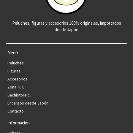
Peluches, figuras y accesorios 100% originales, importados
desde Japón
Menú
Peluches
Figuras
Accesorios
Zona TCG
Sachistore.cl
Encargos desde Japón
Contacto
Información
Sobres