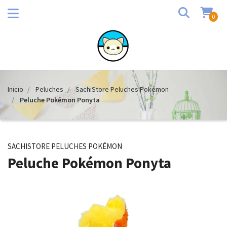
0
Inicio
Peluches
SachiStore Peluches Pokémon
Peluche Pokémon Ponyta
SACHISTORE PELUCHES POKÉMON
Peluche Pokémon Ponyta