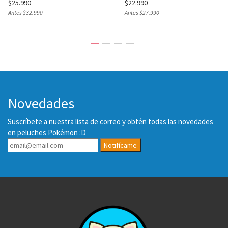
$25.990
$22.990
Antes
$32.990
Antes
$27.990
Novedades
Suscríbete a nuestra lista de correo y obtén todas las novedades
en peluches Pokémon :D
Notifícame