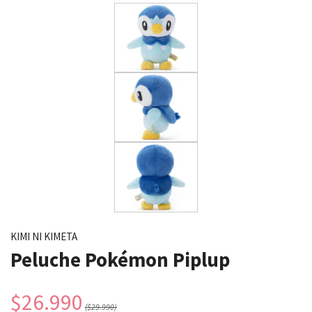
KIMI NI KIMETA
Peluche Pokémon Piplup
$26.990
($29.990)