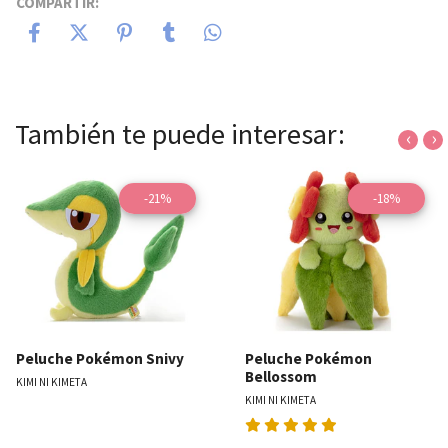
COMPARTIR:
También te puede interesar:
‹
›
-21%
-18%
Peluche Pokémon Snivy
Peluche Pokémon
Bellossom
KIMI NI KIMETA
KIMI NI KIMETA