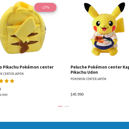
-27%
Ver detalles
Ver detal
to Pikachu Pokémon center
Peluche Pokémon center Ka
Pikachu Udon
N CENTER JAPÓN
POKEMON CENTER JAPÓN
0
$45.990
1.990