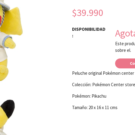
$39.990
DISPONIBILIDAD
Agot
:
Este produ
sobre el.
Co
Peluche original Pokémon center
Colección: Pokémon Center stor
Pokémon: Pikachu
Tamaño: 20 x 16 x 11 cms