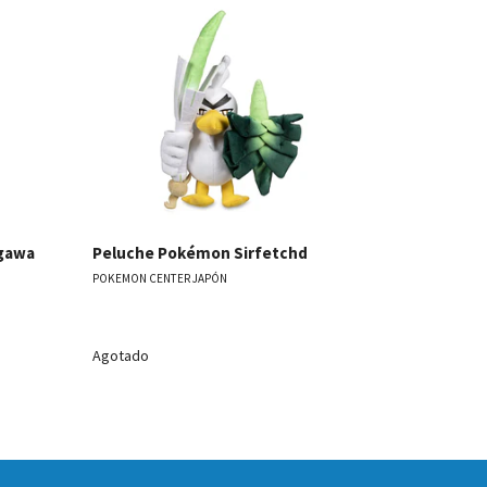
les
Ver detalles
Peluche P
POKEMON CENT
gawa
Peluche Pokémon Sirfetchd
POKEMON CENTER JAPÓN
Agotado
Agotado