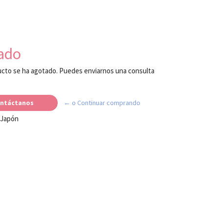
ado
cto se ha agotado. Puedes enviarnos una consulta
ntáctanos
← o Continuar comprando
 Japón
e