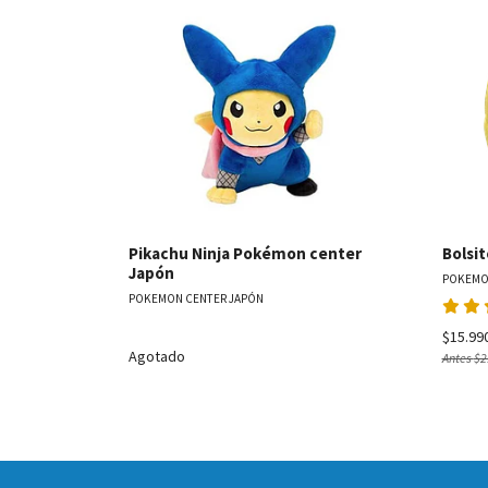
Ver detalles
Pikachu Ninja Pokémon center
Bolsi
Japón
POKEMO
POKEMON CENTER JAPÓN
$15.99
Agotado
Antes
$2