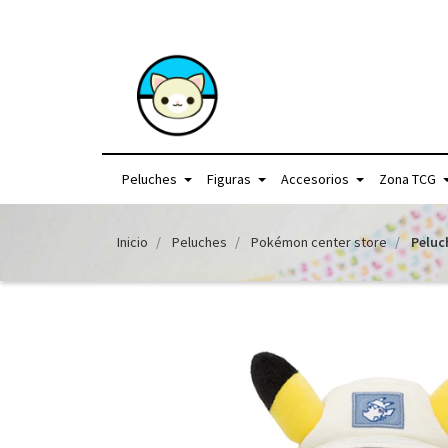
+56957440225 /
Peluches
Figuras
Accesorios
Zona TCG
Inicio
Peluches
Pokémon center store
Peluc