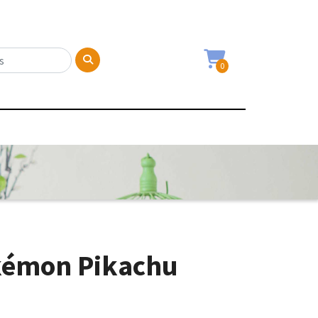
0
kémon Pikachu