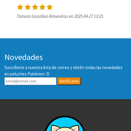
Tamara González Almendras en 2025-04-27 13:25
Novedades
Suscríbete a nuestra lista de correo y obtén todas las novedades
en peluches Pokémon :D
Notifícame