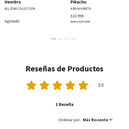
Hembra
Pikachu
ALL STAR COLLECTION
KIMI NI KIMETA
$22.990
Agotado
Antes
$27.990
Reseñas de Productos
5.0
1 Reseña
Ordenar por:
Más Reciente