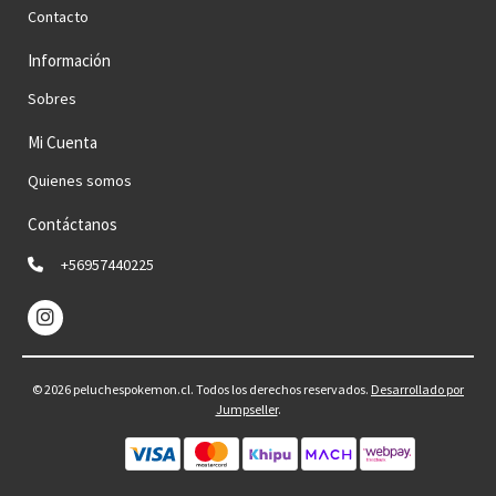
Contacto
Información
Sobres
Mi Cuenta
Quienes somos
Contáctanos
+56957440225
© 2026 peluchespokemon.cl. Todos los derechos reservados.
Desarrollado por
Jumpseller
.