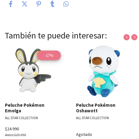
También te puede interesar:
‹
›
-17%
Peluche Pokémon
Peluche Pokémon
Emolga
Oshawott
ALL STAR COLLECTION
ALL STAR COLLECTION
$24.990
Agotado
Antes
$29.990