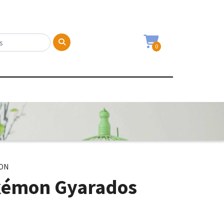
0
MON
kémon Gyarados