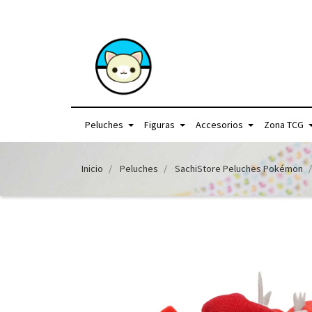
+56957440225 /
Peluches
Figuras
Accesorios
Zona TCG
Inicio
Peluches
SachiStore Peluches Pokémon