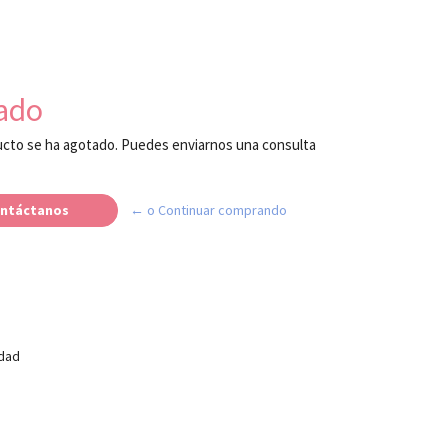
ado
cto se ha agotado. Puedes enviarnos una consulta
ntáctanos
← o Continuar comprando
idad