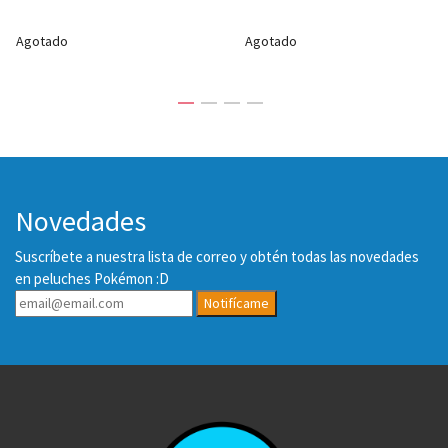
Agotado
Agotado
Novedades
Suscríbete a nuestra lista de correo y obtén todas las novedades
en peluches Pokémon :D
Notifícame