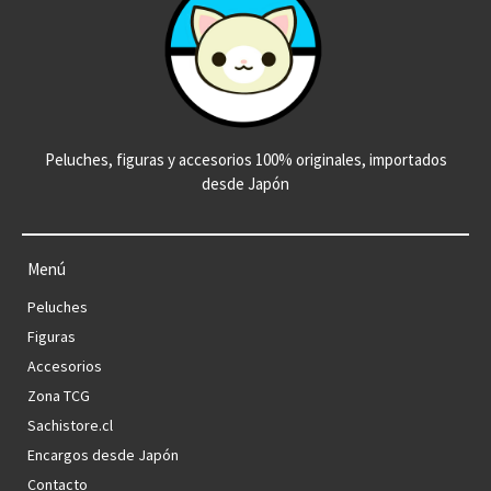
Peluches, figuras y accesorios 100% originales, importados
desde Japón
Menú
Peluches
Figuras
Accesorios
Zona TCG
Sachistore.cl
Encargos desde Japón
Contacto