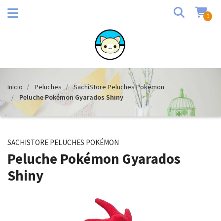
0
Inicio
Peluches
SachiStore Peluches Pokémon
Peluche Pokémon Gyarados Shiny
SACHISTORE PELUCHES POKÉMON
Peluche Pokémon Gyarados
Shiny