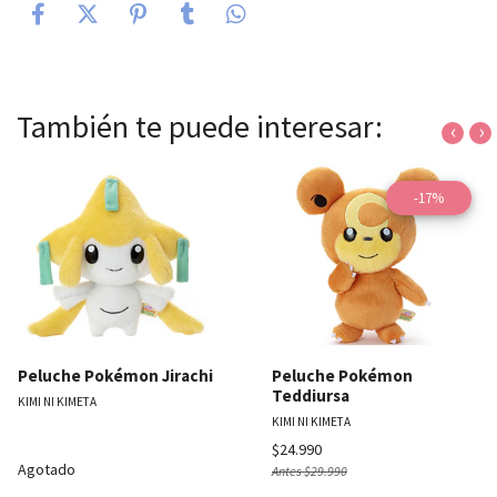
También te puede interesar:
‹
›
-17%
Peluche Pokémon Jirachi
Peluche Pokémon
Teddiursa
KIMI NI KIMETA
KIMI NI KIMETA
$24.990
Agotado
Antes
$29.990