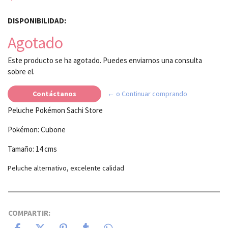
DISPONIBILIDAD:
Agotado
Este producto se ha agotado. Puedes enviarnos una consulta
sobre el.
Contáctanos
← o Continuar comprando
Peluche Pokémon Sachi Store
Pokémon: Cubone
Tamaño: 14 cms
Peluche alternativo, excelente calidad
COMPARTIR: