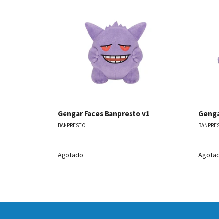
Ver detalles
Gengar Faces Banpresto v1
Genga
BANPRESTO
BANPRE
Agotado
Agota