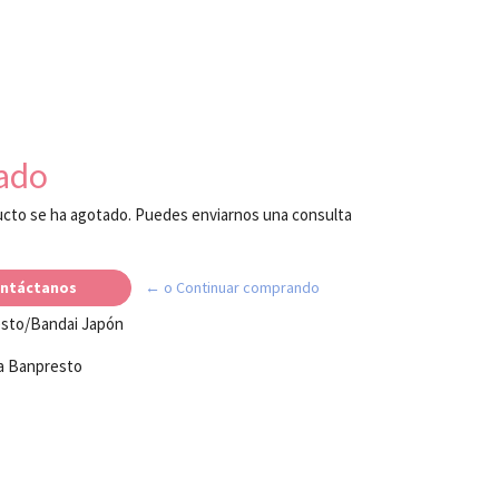
ado
cto se ha agotado. Puedes enviarnos una consulta
ntáctanos
← o Continuar comprando
esto/Bandai Japón
a Banpresto