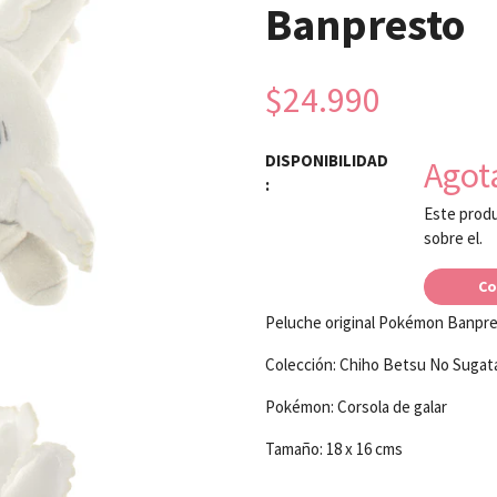
Banpresto
$24.990
DISPONIBILIDAD
Agot
:
Este produ
sobre el.
Co
Peluche original Pokémon Banpr
Colección: Chiho Betsu No Sugat
Pokémon: Corsola de galar
Tamaño: 18 x 16 cms