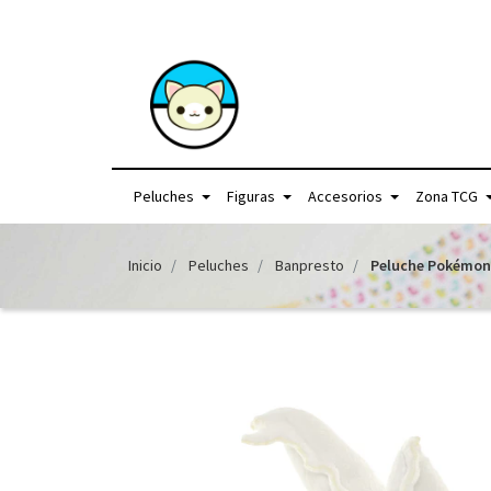
+56957440225 /
Peluches
Figuras
Accesorios
Zona TCG
Inicio
Peluches
Banpresto
Peluche Pokémon 