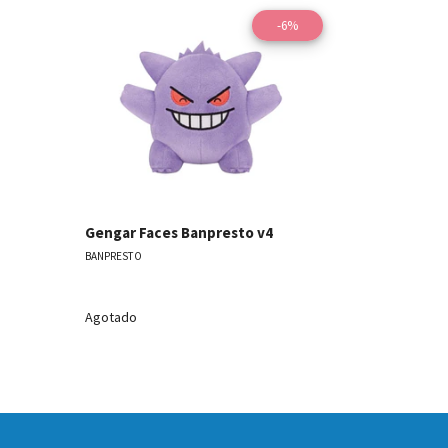
-6%
les
Ver detalles
Gengar Faces Banpresto v4
Peluche P
Banpresto
BANPRESTO
BANPRESTO
Agotado
Agotado