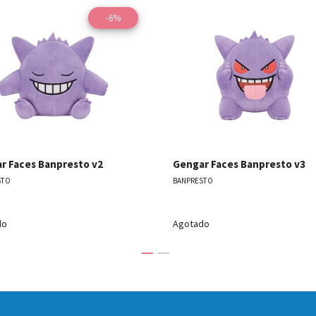
-6%
Ver detalles
Ver detal
r Faces Banpresto v2
Gengar Faces Banpresto v3
STO
BANPRESTO
do
Agotado