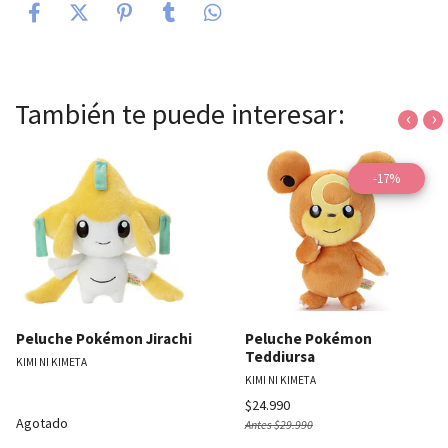
También te puede interesar:
‹
›
-17%
Peluche Pokémon Jirachi
Peluche Pokémon
Teddiursa
KIMI NI KIMETA
KIMI NI KIMETA
$24.990
Agotado
Antes
$29.990