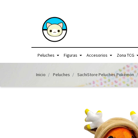
+56957440225 /
Peluches
Figuras
Accesorios
Zona TCG
Inicio
Peluches
SachiStore Peluches Pokémon