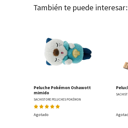
También te puede interesar:
Ver detalles
Peluche Pokémon Oshawott
Peluc
mimido
SACHIS
SACHISTORE PELUCHES POKÉMON
Agotado
Agota