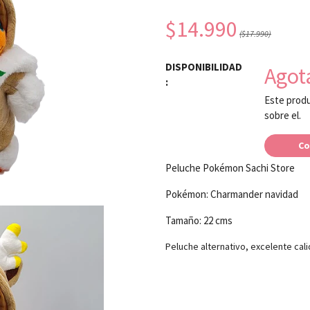
$14.990
($17.990)
DISPONIBILIDAD
Agot
:
Este produ
sobre el.
Co
Peluche Pokémon Sachi Store
Pokémon: Charmander navidad
Tamaño: 22 cms
Peluche alternativo, excelente cal