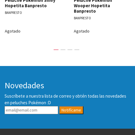
Peluche Pokémon Snivy
Peluche Pokémon
Hopetita Banpresto
Wooper Hopetita
Banpresto
BANPRESTO
BANPRESTO
Agotado
Agotado
Novedades
Suscríbete a nuestra lista de correo y obtén todas las novedades
en peluches Pokémon :D
Notifícame