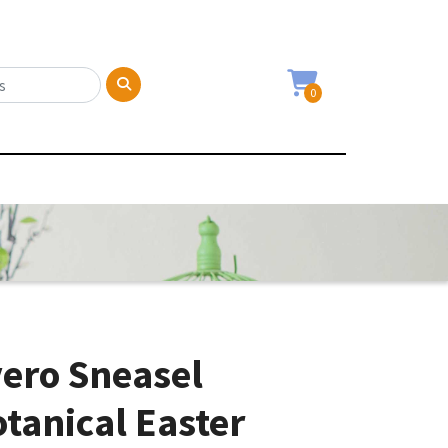
0
vero Sneasel
anical Easter