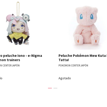
Ver detalles
Ver detal
ro peluche Iono - e-Nigma
Peluche Pokémon Mew Kuta 
on trainers
Tatta!
N CENTER JAPÓN
POKEMON CENTER JAPÓN
do
Agotado