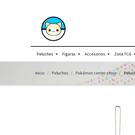
+56957440225 /
Peluches
Figuras
Accesorios
Zona TCG
Inicio
Peluches
Pokémon center store
Peluc