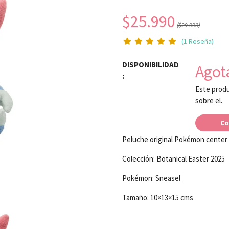
$25.990
($29.990)
(1 Reseña)
DISPONIBILIDAD
Agot
:
Este produ
sobre el.
Co
Peluche original Pokémon center
Colección: Botanical Easter 2025
Pokémon: Sneasel
Tamaño: 10×13×15 cms