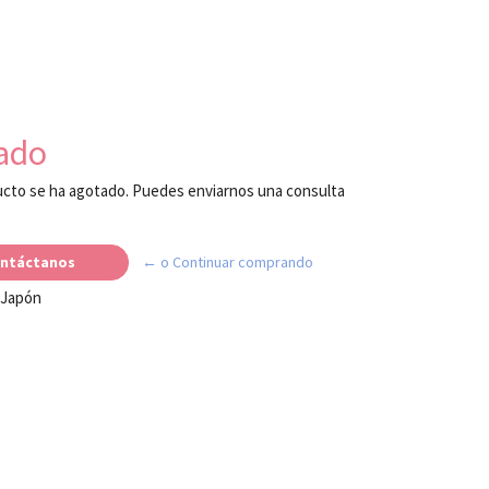
ado
cto se ha agotado. Puedes enviarnos una consulta
ntáctanos
← o Continuar comprando
 Japón