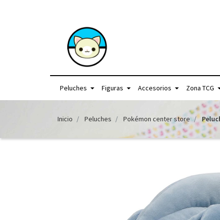
+56957440225 /
Peluches
Figuras
Accesorios
Zona TCG
Inicio
Peluches
Pokémon center store
Peluc