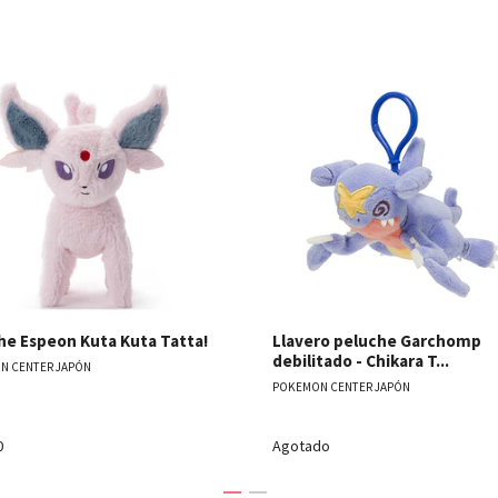
Ver detalles
Ver detal
he Espeon Kuta Kuta Tatta!
Llavero peluche Garchomp
debilitado - Chikara T...
N CENTER JAPÓN
POKEMON CENTER JAPÓN
0
Agotado