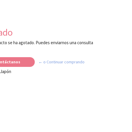
ado
cto se ha agotado. Puedes enviarnos una consulta
ntáctanos
← o Continuar comprando
 Japón